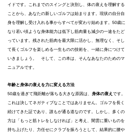
イドです。これまでのスイングと決別し、体の衰えを理解する
ことから、あなたの新しいゴルフは始まります。現状の自分自
身を理解し受け入れる事からすべてが変わり始めます。50歳に
なり若い頃ような身体能力は低下し筋肉量も減少の一途をたど
っています。残された筋肉を最大限に活かし、無理なく、そし
て長くゴルフを楽しめる一生ものの技術を、一緒に身につけて
いきましょう。 そして、この本は、そんなあなたのためのマ
ニュアルです。
年齢と身体の衰えを力に変える方法
50歳を過ぎて飛距離が落ちる大きな原因は、
身体の衰え
です。
これは決してネガティブなことではありません。ゴルフを長く
続けてきた証であり、誰もが通る道なのです。しかし、多くの
方は「もっと筋トレをしなければ」と考え、闇雲に重いものを
持ち上げたり、力任せにクラブを振ろうとして、結果的に腰や