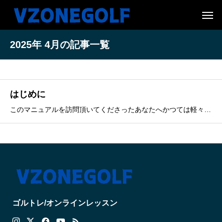
2025年 4月の記事一覧
はじめに
このマニュアルを訪問頂いてくださったあなたへかつては軽々と飛ばせていたドライバーが、気づけば20ヤード、30ヤードと飛距離を失い、若い頃のようなスイングができなくなった。「どうして自分だけ…」鏡に映る自分のスイングを見て、そんな風に感じたことはありませんか？もしそうなら、安心してください
ゴルトレ/オンラインレッスン