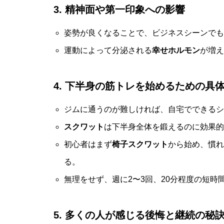
3. 精神面や第一印象への影響
姿勢が良くなることで、ビジネスシーンでも
運動によって分泌される
幸せホルモン
が増え
4. 下半身の筋トレを始めるための具
ジムに通うのが難しければ、自宅でできるシ
スクワット
は下半身全体を鍛えるのに効果的
初心者はまず
椅子スクワット
から始め、慣れ
る。
無理をせず、週に2〜3回、20分程度の短時
5. 多くの人が感じる後悔と継続の秘