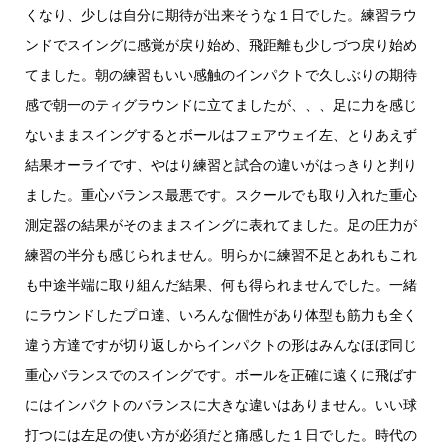
くなり、少しは自分に期待が出来そうな１日でした。練習ラウ
ンドでスイングに感覚が戻り始め、飛距離も少しづつ戻り始め
てました。朝の練習もいい感触のインパクトで久しぶりの期待
感で朝一のティグラウンドに立てましたが、、、足に力を感じ
ないままスイングするとボールはフェアウェイ左、とりあえず
結果オーライです、やはり練習と試合の違いがはっきりと判り
ました。重心バランス最悪です。スクールでも取り入れた重心
測定器の結果がそのままスイングに表れてました。足の圧力が
練習の半分も感じられません。明らかに練習不足とあれもこれ
も中途半端に取り組んだ結果、何も得られませんでした。一緒
にラウンドしたプロ達、いろんな個性があり体型も筋力も全く
違う方達ですが切り返しからインパクトの形はみんなほぼ同じ
重心バランスでのスイングです。ボールを正確に遠くに飛ばす
にはインパクトのバランスに大きな違いはありません。いい球
打つには左足の使い方が必須だと痛感した１日でした。時代の